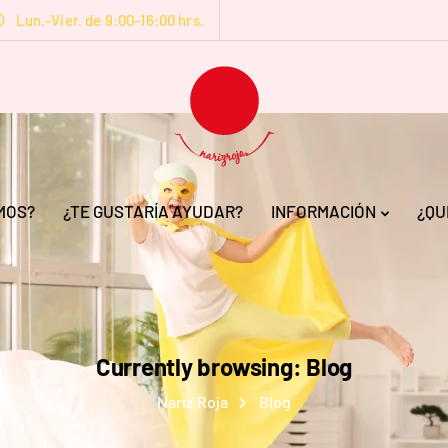
Lun.-Vier. de 9:00-16:00 hrs.
MOS?
¿TE GUSTARÍA AYUDAR?
INFORMACIÓN
¿QU
Currently browsing: Blog
Nariz Roja
Blog