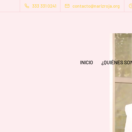
333 331 0241
contacto@narizroja.org
INICIO
¿QUIÉNES SO