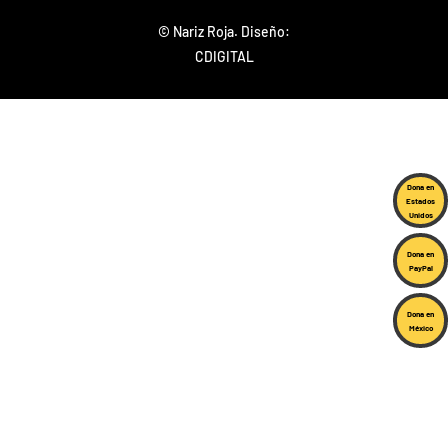
© Nariz Roja. Diseño:
CDIGITAL
Dona en
Estados
Unidos
Dona en
PayPal
Dona en
México