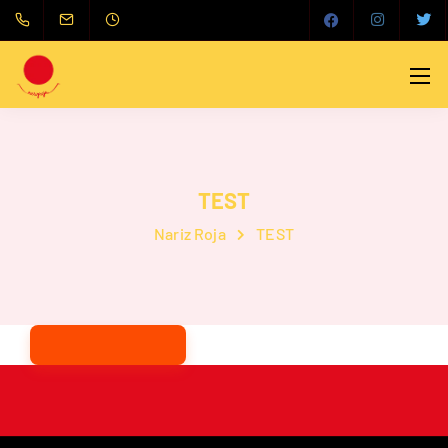
TEST
Nariz Roja
TEST